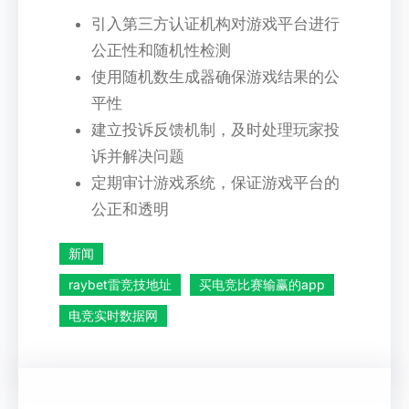
引入第三方认证机构对游戏平台进行
公正性和随机性检测
使用随机数生成器确保游戏结果的公
平性
建立投诉反馈机制，及时处理玩家投
诉并解决问题
定期审计游戏系统，保证游戏平台的
公正和透明
新闻
raybet雷竞技地址
买电竞比赛输赢的app
电竞实时数据网