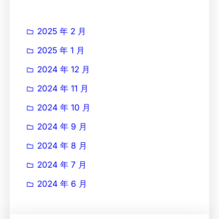
2025 年 2 月
2025 年 1 月
2024 年 12 月
2024 年 11 月
2024 年 10 月
2024 年 9 月
2024 年 8 月
2024 年 7 月
2024 年 6 月