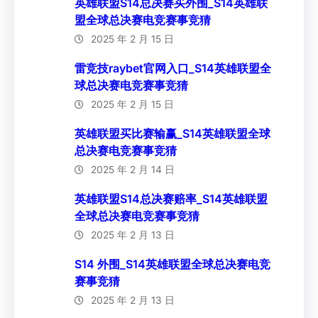
英雄联盟S14总决赛买外围_S14英雄联
盟全球总决赛电竞赛事竞猜
2025 年 2 月 15 日
雷竞技raybet官网入口_S14英雄联盟全
球总决赛电竞赛事竞猜
2025 年 2 月 15 日
英雄联盟买比赛输赢_S14英雄联盟全球
总决赛电竞赛事竞猜
2025 年 2 月 14 日
英雄联盟S14总决赛赔率_S14英雄联盟
全球总决赛电竞赛事竞猜
2025 年 2 月 13 日
S14 外围_S14英雄联盟全球总决赛电竞
赛事竞猜
2025 年 2 月 13 日