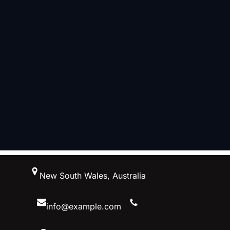
跳
New South Wales, Australia
至
内
容
info@example.com