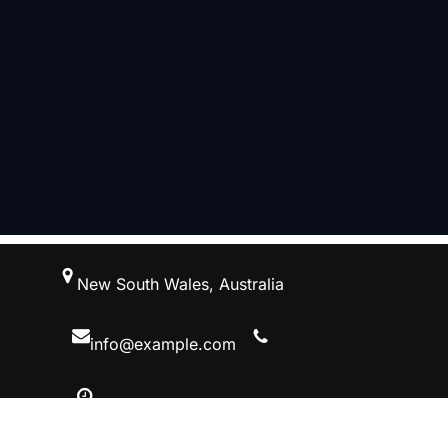
跳
New South Wales, Australia
至
内
容
info@example.com
10 AM – 5 PM, Australiaa
Facebook
Twitter
YouTube
Instagram